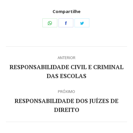
Compartilhe
Share
Share
Share
on
on
on
WhatsApp
Facebook
Twitter
Navegação
ANTERIOR
de
RESPONSABILIDADE CIVIL E CRIMINAL
Post
post:
DAS ESCOLAS
anterior:
PRÓXIMO
RESPONSABILIDADE DOS JUÍZES DE
Próximo
DIREITO
post: