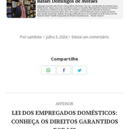
Por
camilote
julho 3, 2024
Deixe um comentário
Compartilhe
Share
Share
Share
on
on
on
WhatsApp
Facebook
Twitter
Navegação
ANTERIOR
de
LEI DOS EMPREGADOS DOMÉSTICOS:
post:
CONHEÇA OS DIREITOS GARANTIDOS
Post
anterior: