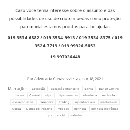
Caso você tenha interesse sobre o assunto e das
possibilidades de uso de cripto moedas como proteção
patrimonial estamos prontos para lhe ajudar.
019 3534-6882 / 019 3534-9913 / 019 3534-8375 / 019
3524-7719 / 019 99926-5853
19 997036448
Por
Advocacia Canavezzi
agosto 18, 2021
Marcações:
aplicação
aplicação financeira
Banco
Banco Central
bitcoin
Central
cripto
cripto moedas
eletrônica
evolução
evolução social
financeira
holding
impenhoráveis
irrastreáveis
justiça
justiça do trabalho
moedas
penhora
penhora eletrônica
pix
social
trabalho