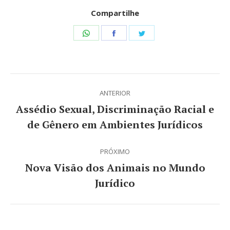
Compartilhe
Share
Share
Share
on
on
on
WhatsApp
Facebook
Twitter
Navegação
ANTERIOR
de
Assédio Sexual, Discriminação Racial e
Post
post:
de Gênero em Ambientes Jurídicos
anterior:
PRÓXIMO
Nova Visão dos Animais no Mundo
Próximo
Jurídico
post: