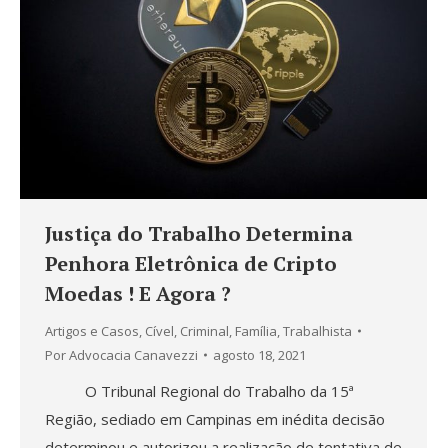
Justiça do Trabalho Determina
Penhora Eletrônica de Cripto
Moedas ! E Agora ?
Artigos e Casos
,
Cível
,
Criminal
,
Família
,
Trabalhista
Por
Advocacia Canavezzi
agosto 18, 2021
O Tribunal Regional do Trabalho da 15ª
Região, sediado em Campinas em inédita decisão
determinou e autorizou a realização de tentativa de