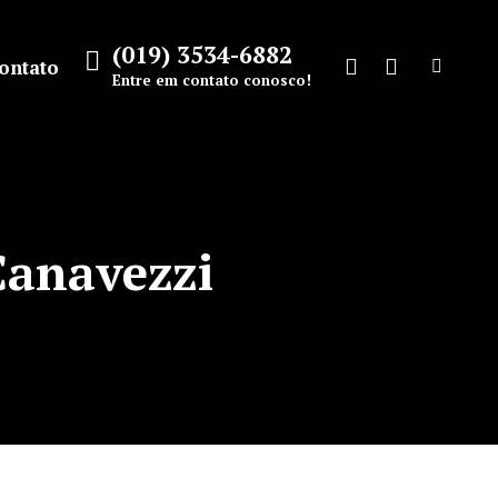
(019) 3534-6882
ontato
Search:
Entre em contato conosco!
Facebook
Instagram
page
page
opens
opens
in
in
new
new
Canavezzi
window
window