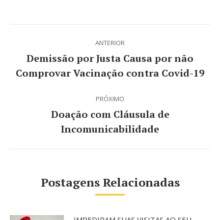
on
on
on
WhatsApp
Facebook
Twitter
Navegação
ANTERIOR
de
Demissão por Justa Causa por não
Post
post:
Comprovar Vacinação contra Covid-19
anterior:
PRÓXIMO
Doação com Cláusula de
Próximo
Incomunicabilidade
post:
Postagens Relacionadas
IMPEDIRAM SUAS VISITAS AO SEU