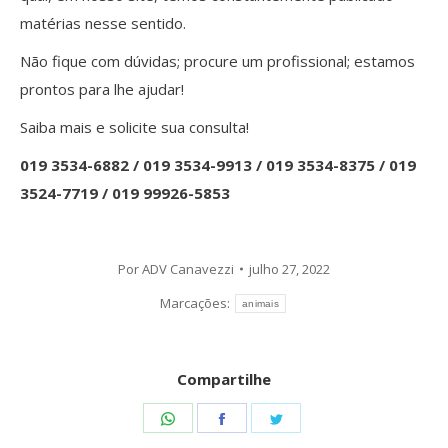
matérias nesse sentido.
Não fique com dúvidas; procure um profissional; estamos
prontos para lhe ajudar!
Saiba mais e solicite sua consulta!
019 3534-6882 / 019 3534-9913 / 019 3534-8375 / 019
3524-7719 / 019 99926-5853
Por
ADV Canavezzi
julho 27, 2022
Marcações:
animais
Compartilhe
Share
Share
Share