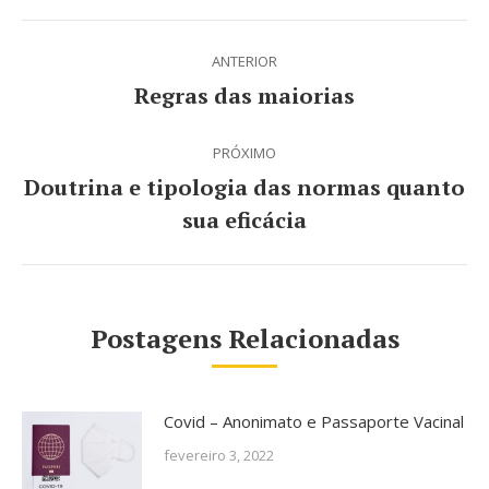
Navegação
ANTERIOR
de
Regras das maiorias
Post
post:
anterior:
PRÓXIMO
Doutrina e tipologia das normas quanto
Próximo
sua eficácia
post:
Postagens Relacionadas
Covid – Anonimato e Passaporte Vacinal
fevereiro 3, 2022