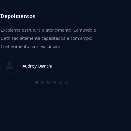
Depoimentos
Excelente estrutura e atendimento. Edmundo e
Se tivesse ca
Beth são altamente capacitados e com amplo
contrataria t
Conhecimento na área jurídica.
Honestos e si
terra. Indica
de bons profi
Audrey Bianchi
Mo