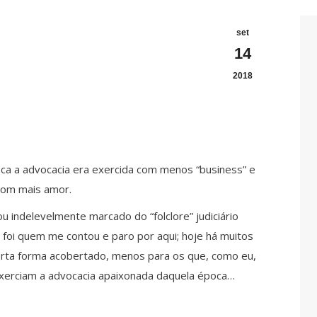
set
14
2018
poca a advocacia era exercida com menos “business” e
com mais amor.
u indelevelmente marcado do “folclore” judiciário
 foi quem me contou e paro por aqui; hoje há muitos
certa forma acobertado, menos para os que, como eu,
 exerciam a advocacia apaixonada daquela época…