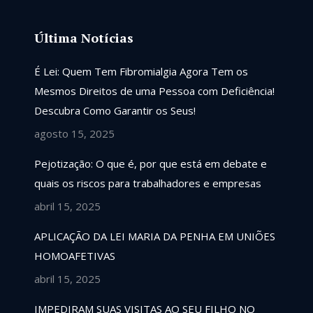
Última Notícias
responsáveis ,
É Lei: Quem Tem Fibromialgia Agora Tem os
Competência e comprometimento. Profissionais
Mesmos Direitos de uma Pessoa com Deficiência!
exemplares, recomendo com certeza 👏👏
Descubra Como Garantir os Seus!
agosto 15, 2025
Diego
Pejotização: O que é, por que está em debate e
quais os riscos para trabalhadores e empresas
abril 15, 2025
APLICAÇÃO DA LEI MARIA DA PENHA EM UNIÕES
HOMOAFETIVAS
abril 15, 2025
IMPEDIRAM SUAS VISITAS AO SEU FILHO NO