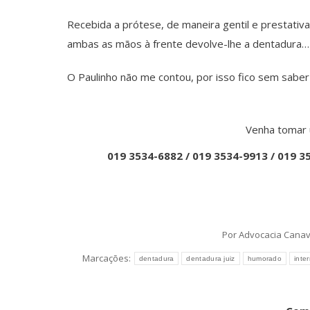
Recebida a prótese, de maneira gentil e prestativa
ambas as mãos à frente devolve-lhe a dentadura…
O Paulinho não me contou, por isso fico sem saber 
Venha tomar 
019 3534-6882 / 019 3534-9913 / 019 3
Por
Advocacia Canav
Marcações:
dentadura
dentadura juiz
humorado
inte