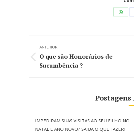
Comp
Shar
on
Wha
Navegação
ANTERIOR
de
O que são Honorários de
Post
post:
Sucumbência ?
anterior:
Postagens 
IMPEDIRAM SUAS VISITAS AO SEU FILHO NO
NATAL E ANO NOVO? SAIBA O QUE FAZER!