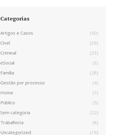
Categorias
Artigos e Casos
(50)
Cível
(39)
Criminal
(23)
eSocial
(3)
Família
(28)
Gestão por processo
(4)
Home
(7)
Público
(5)
Sem categoria
(22)
Trabalhista
(8)
Uncategorized
(19)