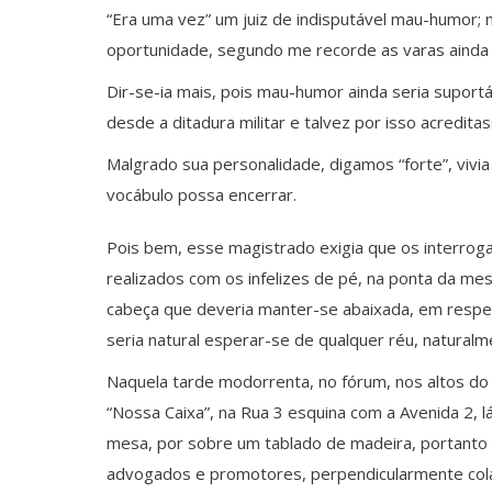
“Era uma vez” um juiz de indisputável mau-humor; n
oportunidade, segundo me recorde as varas ainda
Dir-se-ia mais, pois mau-humor ainda seria suportá
desde a ditadura militar e talvez por isso acredit
Malgrado sua personalidade, digamos “forte”, vivi
vocábulo possa encerrar.
Pois bem, esse magistrado exigia que os interrog
realizados com os infelizes de pé, na ponta da me
cabeça que deveria manter-se abaixada, em respei
seria natural esperar-se de qualquer réu, naturalm
Naquela tarde modorrenta, no fórum, nos altos do 
“Nossa Caixa”, na Rua 3 esquina com a Avenida 2,
mesa, por sobre um tablado de madeira, portanto 
advogados e promotores, perpendicularmente cola