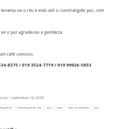
 levanta-se o réu e indo até o constrangido juiz, com
se o juiz agradeceu a gentileza.
um café conosco.
534-8375 / 019 3524-7719 / 019 99926-5853
ezzi
setembro 14, 2018
rrogatório
interrogatório réu
juiz
mau
mau humorado
réu