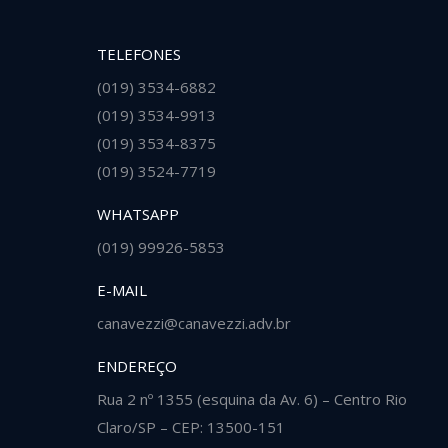
TELEFONES
(019) 3534-6882
o e prestação de serviços
Advogados confiáveis, atualizados, 
(019) 3534-9913
e serenidade.
excelentes na minha opinião!
(019) 3534-8375
(019) 3524-7719
Edneia
WHATSAPP
(019) 99926-5853
E-MAIL
canavezzi@canavezzi.adv.br
ENDEREÇO
Rua 2 nº 1355 (esquina da Av. 6) – Centro Rio
Claro/SP – CEP: 13500-151