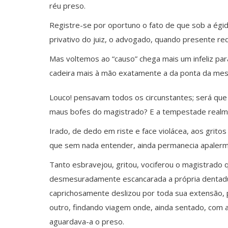
réu preso.
Registre-se por oportuno o fato de que sob a égid
privativo do juiz, o advogado, quando presente re
Mas voltemos ao “causo” chega mais um infeliz par
cadeira mais à mão exatamente a da ponta da mes
Louco! pensavam todos os circunstantes; será que
maus bofes do magistrado? E a tempestade realm
Irado, de dedo em riste e face violácea, aos gritos
que sem nada entender, ainda permanecia apale
Tanto esbravejou, gritou, vociferou o magistrado q
desmesuradamente escancarada a própria dentadu
caprichosamente deslizou por toda sua extensão
outro, findando viagem onde, ainda sentado, com 
aguardava-a o preso.