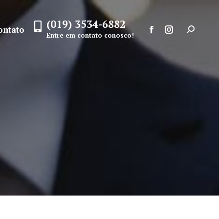
(019) 3534-6882
ontato
Search:
Entre em contato conosco!
Facebook
Instagram
page
page
opens
opens
in
in
new
new
window
window