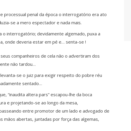
e processual penal da época o interrogatório era ato
duzia-se a mero espectador e nada mais.
a o interrogatório; devidamente algemado, puxa a
a, onde deveria estar em pé e… senta-se !
 seus companheiros de cela não o advertiram dos
ente não tardou…
 levanta-se o juiz para exigir respeito do pobre réu
rmadamente sentado…
ue, “inaudita altera pars” escapou-lhe da boca
ra e projetando-se ao longo da mesa,
, passeando entre promotor de um lado e advogado de
as mãos abertas, juntadas por força das algemas,