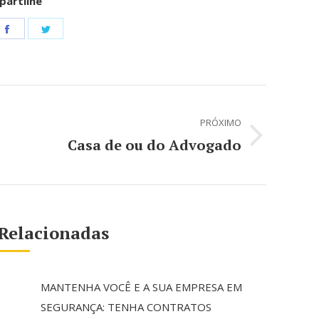
artilhe
e
Share
Share
on
on
tsApp
Facebook
Twitter
PRÓXIMO
Casa de ou do Advogado
Próximo
post:
Relacionadas
MANTENHA VOCÊ E A SUA EMPRESA EM
SEGURANÇA: TENHA CONTRATOS