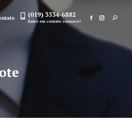
(019) 3534-6882
ontato
Search:
Entre em contato conosco!
Facebook
Instagram
page
page
opens
opens
in
in
new
new
ote
window
window