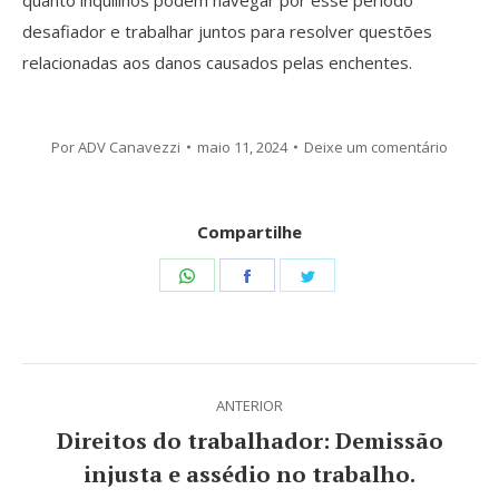
quanto inquilinos podem navegar por esse período
desafiador e trabalhar juntos para resolver questões
relacionadas aos danos causados pelas enchentes.
Por
ADV Canavezzi
maio 11, 2024
Deixe um comentário
Compartilhe
Share
Share
Share
on
on
on
WhatsApp
Facebook
Twitter
Navegação
ANTERIOR
de
Direitos do trabalhador: Demissão
Post
post:
injusta e assédio no trabalho.
anterior: