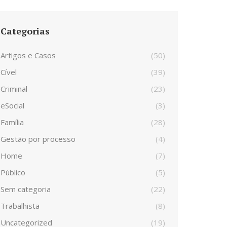
Categorias
Artigos e Casos
(50)
Cível
(39)
Criminal
(23)
eSocial
(3)
Família
(28)
Gestão por processo
(4)
Home
(7)
Público
(5)
Sem categoria
(22)
Trabalhista
(8)
Uncategorized
(19)