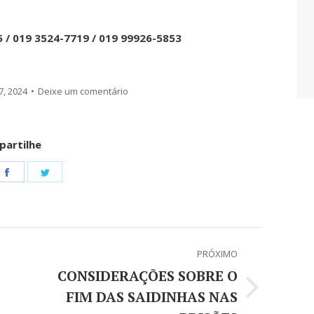
5 / 019 3524-7719 / 019 99926-5853
7, 2024
Deixe um comentário
artilhe
e
Share
Share
on
on
tsApp
Facebook
Twitter
PRÓXIMO
CONSIDERAÇÕES SOBRE O
FIM DAS SAIDINHAS NAS
Próximo