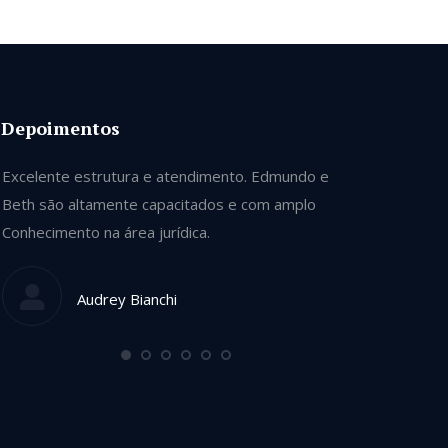
Depoimentos
Excelente estrutura e atendimento. Edmundo e
Se tivesse ca
Beth são altamente capacitados e com amplo
contrataria t
Conhecimento na área jurídica.
Honestos e si
terra. Indica
de bons profi
Audrey Bianchi
Mo