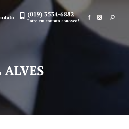
(019) 3534-6882
ontato
Search:
Entre em contato conosco!
Facebook
Instagram
page
page
opens
opens
in
in
new
new
 ALVES
window
window