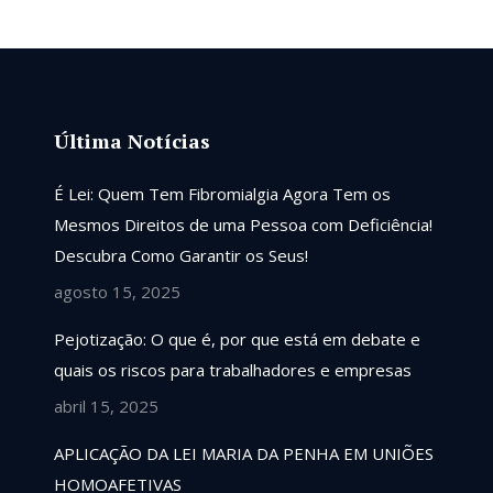
Última Notícias
responsáveis ,
É Lei: Quem Tem Fibromialgia Agora Tem os
Competência e comprometimento. Profissionais
Mesmos Direitos de uma Pessoa com Deficiência!
exemplares, recomendo com certeza 👏👏
Descubra Como Garantir os Seus!
agosto 15, 2025
Diego
Pejotização: O que é, por que está em debate e
quais os riscos para trabalhadores e empresas
abril 15, 2025
APLICAÇÃO DA LEI MARIA DA PENHA EM UNIÕES
HOMOAFETIVAS