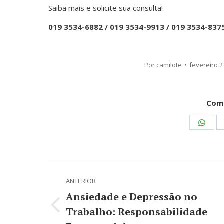
Saiba mais e solicite sua consulta!
019 3534-6882 / 019 3534-9913 / 019 3534-837
Por
camilote
fevereiro 2
Comp
Shar
on
Wha
Navegação
ANTERIOR
de
Ansiedade e Depressão no
post:
Trabalho: Responsabilidade
Post