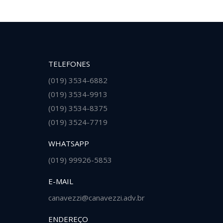
TELEFONES
(019) 3534-6882
o e prestação de serviços
Advogados confiáveis, atualizados, 
(019) 3534-9913
e serenidade.
excelentes na minha opinião!
(019) 3534-8375
(019) 3524-7719
Edneia
WHATSAPP
(019) 99926-5853
E-MAIL
canavezzi@canavezzi.adv.br
ENDEREÇO