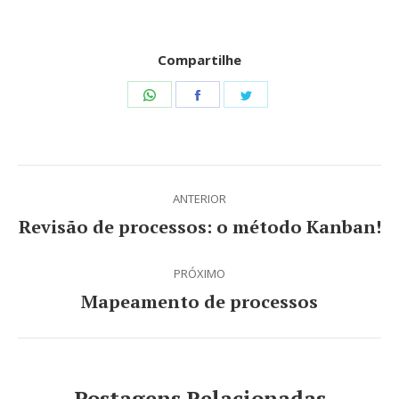
Compartilhe
Share
Share
Share
on
on
on
WhatsApp
Facebook
Twitter
Navegação
ANTERIOR
de
Revisão de processos: o método Kanban!
Post
post:
anterior:
PRÓXIMO
Mapeamento de processos
Próximo
post:
Postagens Relacionadas