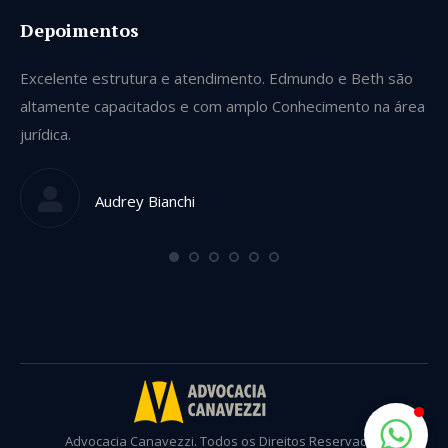
Depoimentos
Excelente estrutura e atendimento. Edmundo e Beth são
Se
altamente capacitados e com amplo Conhecimento na área
ve
jurídica.
gu
qu
Audrey Bianchi
Advocacia Canavezzi. Todos os Direitos Reservados