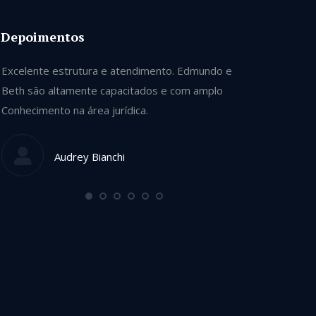
Depoimentos
Excelente estrutura e atendimento. Edmundo e
Se tivesse ca
Beth são altamente capacitados e com amplo
contrataria t
Conhecimento na área jurídica.
Honestos e si
terra. Indica
de bons profi
Audrey Bianchi
Mo