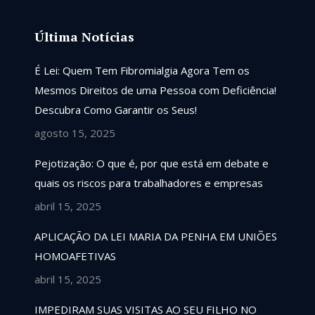
Última Notícias
responsáveis ,
É Lei: Quem Tem Fibromialgia Agora Tem os
Competência e comprometimento. Profissionais
Mesmos Direitos de uma Pessoa com Deficiência!
exemplares, recomendo com certeza
Descubra Como Garantir os Seus!
agosto 15, 2025
Diego
Pejotização: O que é, por que está em debate e
quais os riscos para trabalhadores e empresas
abril 15, 2025
APLICAÇÃO DA LEI MARIA DA PENHA EM UNIÕES
HOMOAFETIVAS
abril 15, 2025
IMPEDIRAM SUAS VISITAS AO SEU FILHO NO