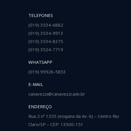
TELEFONES
(019) 3534-6882
o e prestação de serviços
Advogados confiáveis, atualizados, 
(019) 3534-9913
e serenidade.
excelentes na minha opinião!
(019) 3534-8375
(019) 3524-7719
Edneia
WHATSAPP
(019) 99926-5853
E-MAIL
canavezzi@canavezzi.adv.br
ENDEREÇO
Rua 2 nº 1355 (esquina da Av. 6) – Centro Rio
Claro/SP – CEP: 13500-151