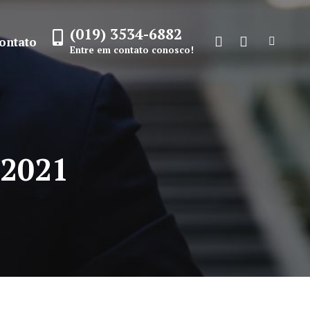
(019) 3534-6882
ontato
Search:
Entre em contato conosco!
Facebook
Instagram
page
page
opens
opens
in
in
new
new
 2021
window
window