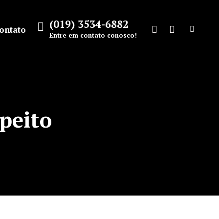
(019) 3534-6882
ontato
Search:
Entre em contato conosco!
Facebook
Instagram
page
page
opens
opens
in
in
new
new
peito
window
window