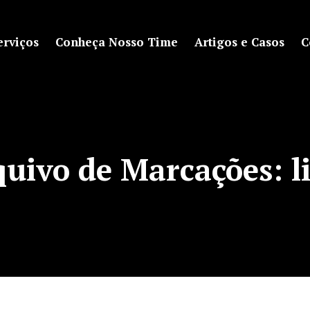
erviços
Conheça Nosso Time
Artigos e Casos
C
quivo de Marcações:
l