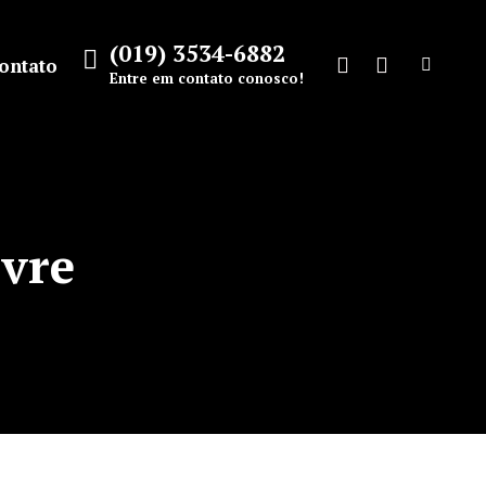
(019) 3534-6882
ontato
Search:
Entre em contato conosco!
Facebook
Instagram
page
page
opens
opens
in
in
new
new
ivre
window
window