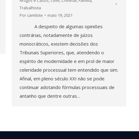
Artigos e Casos
,
Cível
,
Criminal
,
Família
,
Trabalhista
Por
camilote
maio 19, 2021
A despeito de algumas opiniões
contrárias, notadamente de juízos
monocráticos, existem decisões dos
Tribunais Superiores, que, atendendo o
espírito de modernidade e em prol de maior
celeridade processual tem entendido que sim.
Afinal, em pleno século XXI não se pode
continuar adotando fórmulas processuais de
antanho que dentre outras…