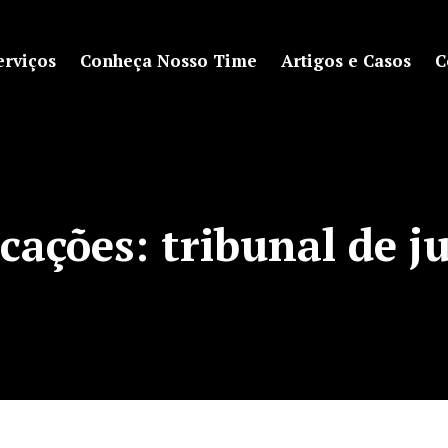
erviços
Conheça Nosso Time
Artigos e Casos
C
cações:
tribunal de j