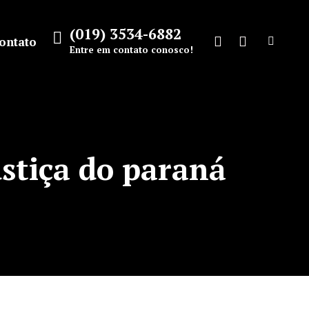
(019) 3534-6882
ontato
Search:
Entre em contato conosco!
Facebook
Instagram
page
page
opens
opens
in
in
new
new
ustiça do paraná
window
window