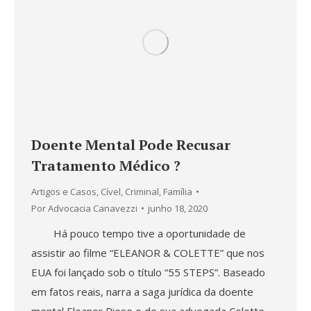
Doente Mental Pode Recusar
Tratamento Médico ?
Artigos e Casos
,
Cível
,
Criminal
,
Família
Por
Advocacia Canavezzi
junho 18, 2020
Há pouco tempo tive a oportunidade de
assistir ao filme “ELEANOR & COLETTE” que nos
EUA foi lançado sob o título “55 STEPS”. Baseado
em fatos reais, narra a saga jurídica da doente
mental Eleanor Riese e de sua advogada Colette