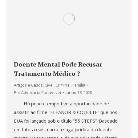
Doente Mental Pode Recusar
Tratamento Médico ?
Artigos e Casos
,
Cível
,
Criminal
,
Família
Por
Advocacia Canavezzi
junho 18, 2020
Há pouco tempo tive a oportunidade de
assistir ao filme “ELEANOR & COLETTE” que nos
EUA foi lançado sob o título “55 STEPS”. Baseado
em fatos reais, narra a saga jurídica da doente
mental Eleanor Riese e de sua advogada Colette