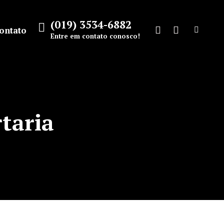
(019) 3534-6882
ontato
Search:
Entre em contato conosco!
Facebook
Instagram
page
page
opens
opens
in
in
new
new
taria
window
window