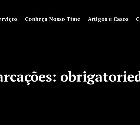
erviços
Conheça Nosso Time
Artigos e Casos
C
arcações:
obrigatorie