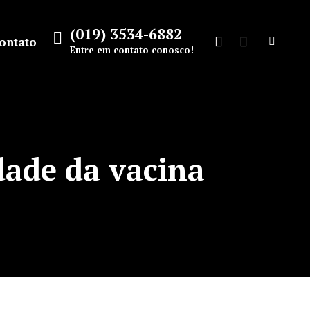
(019) 3534-6882
ontato
Search:
Entre em contato conosco!
Facebook
Instagram
page
page
opens
opens
in
in
new
new
dade da vacina
window
window