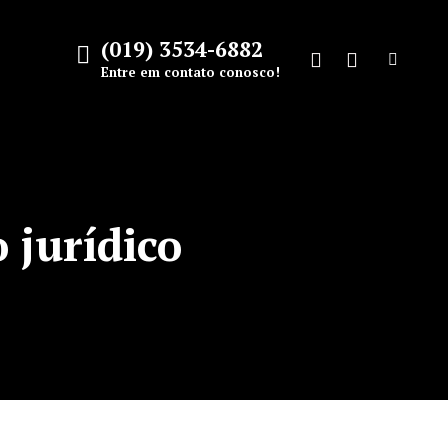
(019) 3534-6882
Search:
Entre em contato conosco!
Facebook
Instagram
page
page
opens
opens
in
in
new
new
jurídico
window
window