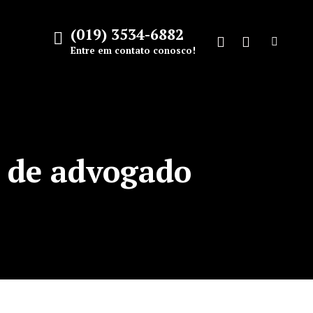
(019) 3534-6882
Search:
Entre em contato conosco!
Facebook
Instagram
page
page
opens
opens
in
in
new
new
 de advogado
window
window