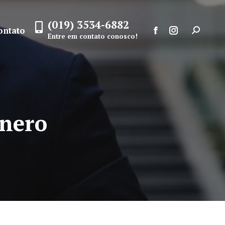
(019) 3534-6882
ontato
Search:
Entre em contato conosco!
Facebook
Instagram
page
page
opens
opens
in
in
new
new
nero
window
window