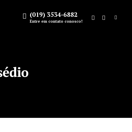
(019) 3534-6882
Search:
Entre em contato conosco!
Facebook
Instagram
page
page
opens
opens
in
in
new
new
sédio
window
window