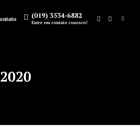
(019) 3534-6882
ontato
Search:
Entre em contato conosco!
Facebook
Instagram
page
page
opens
opens
in
in
new
new
 2020
window
window