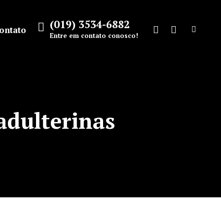
(019) 3534-6882
ontato
Search:
Entre em contato conosco!
Facebook
Instagram
page
page
opens
opens
in
in
new
new
adulterinas
window
window