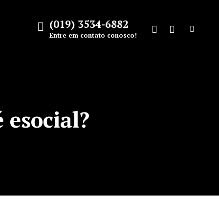
(019) 3534-6882
Search:
Entre em contato conosco!
Facebook
Instagram
page
page
opens
opens
in
in
new
new
é esocial?
window
window