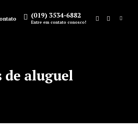
(019) 3534-6882
ontato
Search:
Entre em contato conosco!
Facebook
Instagram
page
page
opens
opens
in
in
new
new
 de aluguel
window
window