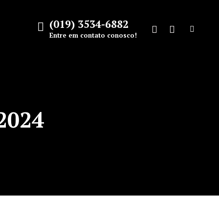
(019) 3534-6882
Search:
Entre em contato conosco!
Facebook
Instagram
page
page
opens
opens
in
in
new
new
 2024
window
window