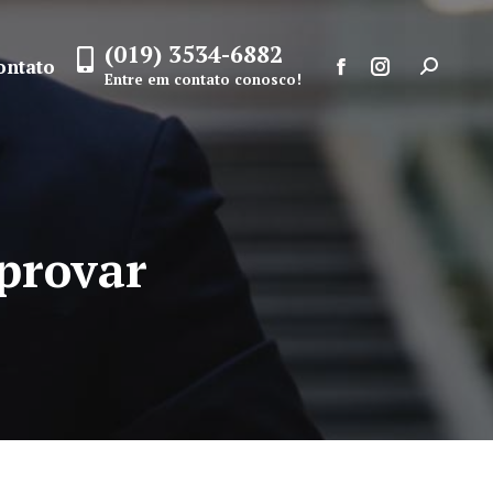
(019) 3534-6882
ontato
Search:
Entre em contato conosco!
Facebook
Instagram
page
page
opens
opens
in
in
new
new
provar
window
window