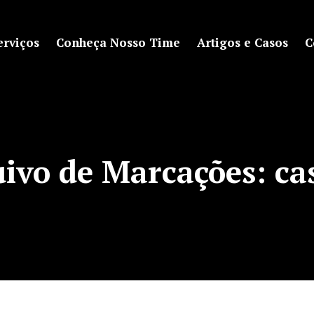
erviços
Conheça Nosso Time
Artigos e Casos
C
ivo de Marcações:
ca