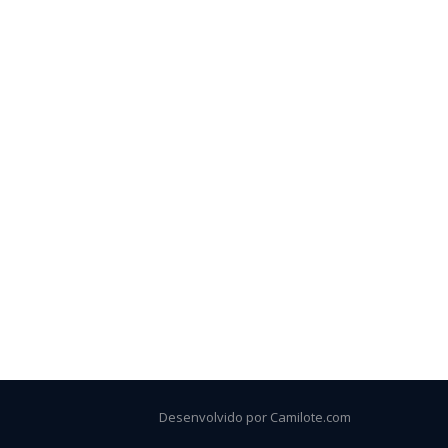
Desenvolvido por Camilote.com